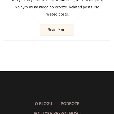
Szczyt, który łaził za mną od wielu lat, ale zawsze jakoś
nie było mi na niego po drodze. Related posts: No
related posts.
Read More
O BLOGU
PODRÓŻE
POLITYKA PRYWATNOŚCI