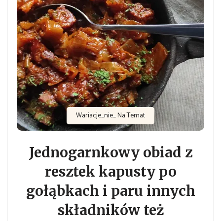
Wariacje_nie_ Na Temat
Jednogarnkowy obiad z
resztek kapusty po
gołąbkach i paru innych
składników też