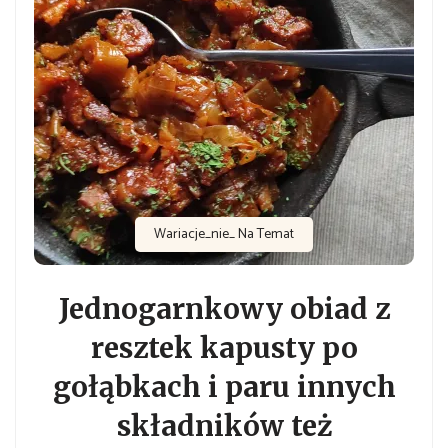
Wariacje_nie_ Na Temat
Jednogarnkowy obiad z
resztek kapusty po
gołąbkach i paru innych
składników też