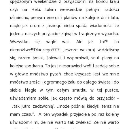
spędzonym weekendzie z przyjaciółmi na końcu kraju
czyli na Helu, takim weekendzie pełnym radości
uśmiechu, pełnym energii i planów na kolejne dni i lata,
nagle jak grom z jasnego nieba spada wiadomość, że
jeden z naszych przyjaciół zginął w tragicznym wypadku.
Wszystko się nagle wali. Ale jak to?!! To
niemożliwe!!!
Dlaczego!??!?! Jeszcze wczoraj widzieliśmy
się, razem śmiali, śpiewali i wspominali, snuli plany na
kolejne spotkania. To jest niesprawiedliwe!!! I zadaję sobie
w głowie mnóstwo pytań, chce krzyczeć, jest we mnie
mnóstwo złości i ogromnego żalu do całego świata i do
siebie. Nagle w tym całym smutku, w tej pustce,
uświadamiam sobie, jak często mówię do przyjaciół –
„tak jutro zadzwonię”, „może później kiedyś, teraz nie
mam czasu”. A ten wypadek przyjaciela po raz kolejny
uświadomił mi, że nie warto tak zwlekać. Że nie warto