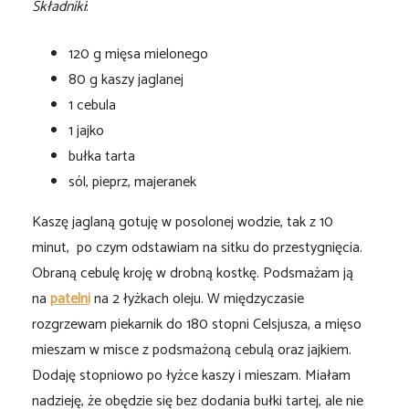
Składniki
:
120 g mięsa mielonego
80 g kaszy jaglanej
1 cebula
1 jajko
bułka tarta
sól, pieprz, majeranek
Kaszę jaglaną gotuję w posolonej wodzie, tak z 10
minut, po czym odstawiam na sitku do przestygnięcia.
Obraną cebulę kroję w drobną kostkę. Podsmażam ją
na
patelni
na 2 łyżkach oleju. W międzyczasie
rozgrzewam piekarnik do 180 stopni Celsjusza, a mięso
mieszam w misce z podsmażoną cebulą oraz jajkiem.
Dodaję stopniowo po łyżce kaszy i mieszam. Miałam
nadzieję, że obędzie się bez dodania bułki tartej, ale nie