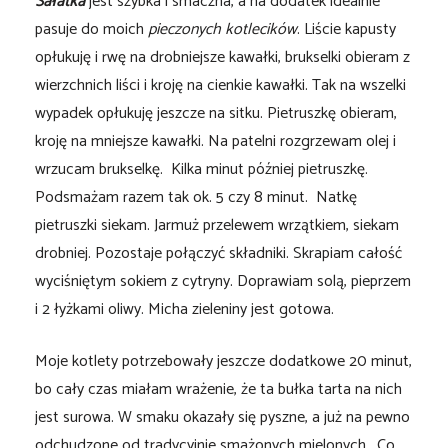
Sałatka
jest szybka i smaczna, a na dodatek idealnie
pasuje do moich
pieczonych kotlecików
. Liście kapusty
opłukuję i rwę na drobniejsze kawałki, brukselki obieram z
wierzchnich liści i kroję na cienkie kawałki. Tak na wszelki
wypadek opłukuję jeszcze na sitku. Pietruszkę obieram,
kroję na mniejsze kawałki. Na patelni rozgrzewam olej i
wrzucam brukselkę. Kilka minut później pietruszkę.
Podsmażam razem tak ok. 5 czy 8 minut. Natkę
pietruszki siekam. Jarmuż przelewem wrzątkiem, siekam
drobniej. Pozostaje połączyć składniki. Skrapiam całość
wyciśniętym sokiem z cytryny. Doprawiam solą, pieprzem
i 2 łyżkami oliwy. Micha zieleniny jest gotowa.
Moje kotlety potrzebowały jeszcze dodatkowe 20 minut,
bo cały czas miałam wrażenie, że ta bułka tarta na nich
jest surowa. W smaku okazały się pyszne, a już na pewno
odchudzone od tradycyjnie smażonych mielonych. Co