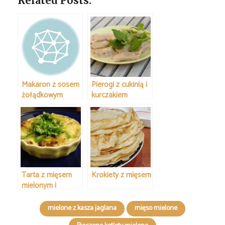
Related Posts:
Makaron z sosem
Pierogi z cukinią i
żołądkowym
kurczakiem
Tarta z mięsem
Krokiety z mięsem
mielonym i
warzywami
mielone z kasza jaglana
mięso mielone