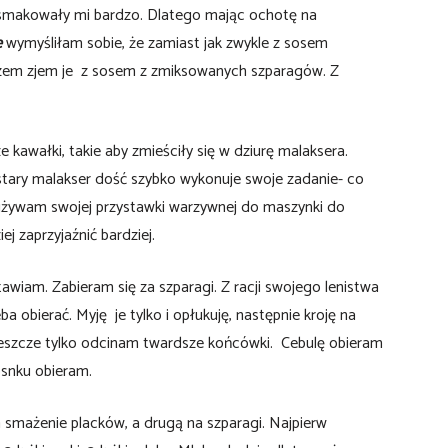
osmakowały mi bardzo. Dlatego mając ochotę na
e
wymyśliłam sobie, że zamiast jak zwykle z sosem
em zjem je z sosem z zmiksowanych szparagów. Z
e kawałki, takie aby zmieściły się w dziurę malaksera.
 stary malakser dość szybko wykonuje swoje zadanie- co
y używam swojej przystawki warzywnej do maszynki do
ej zaprzyjaźnić bardziej.
iam. Zabieram się za szparagi. Z racji swojego lenistwa
ba obierać. Myję je tylko i opłukuję, następnie kroję na
jeszcze tylko odcinam twardsze końcówki. Cebulę obieram
osnku obieram.
 smażenie placków, a drugą na szparagi. Najpierw