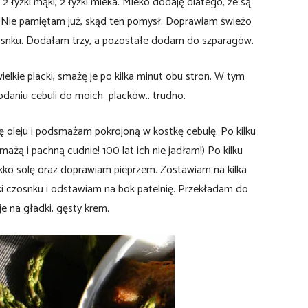
 łyżki mąki, 2 łyżki mleka. Mleko dodaję dlatego, że są
ię. Nie pamiętam już, skąd ten pomysł. Doprawiam świeżo
osnku. Dodałam trzy, a pozostałe dodam do szparagów.
elkie placki, smażę je po kilka minut obu stron. W tym
daniu cebuli do moich placków.. trudno.
ę oleju i podsmażam pokrojoną w kostkę cebulę. Po kilku
mażą i pachną cudnie! 100 lat ich nie jadłam!) Po kilku
kko solę oraz doprawiam pieprzem. Zostawiam na kilka
ki czosnku i odstawiam na bok patelnię. Przekładam do
e na gładki, gęsty krem.