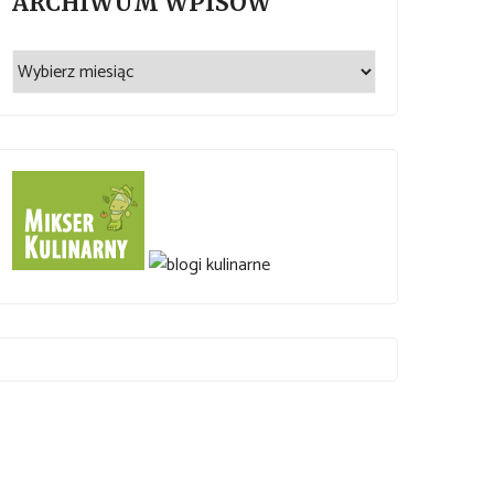
ARCHIWUM WPISÓW
Archiwum
wpisów