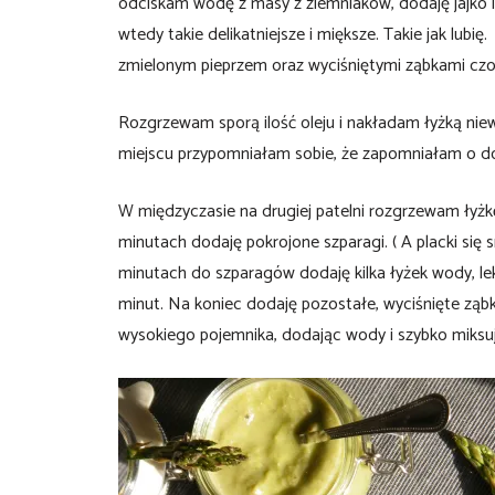
odciskam wodę z masy z ziemniaków, dodaję jajko i 2
wtedy takie delikatniejsze i miększe. Takie jak lub
zmielonym pieprzem oraz wyciśniętymi ząbkami cz
Rozgrzewam sporą ilość oleju i nakładam łyżką niewi
miejscu przypomniałam sobie, że zapomniałam o do
W międzyczasie na drugiej patelni rozgrzewam łyżk
minutach dodaję pokrojone szparagi. ( A placki się s
minutach do szparagów dodaję kilka łyżek wody, le
minut. Na koniec dodaję pozostałe, wyciśnięte ząb
wysokiego pojemnika, dodając wody i szybko miksuj