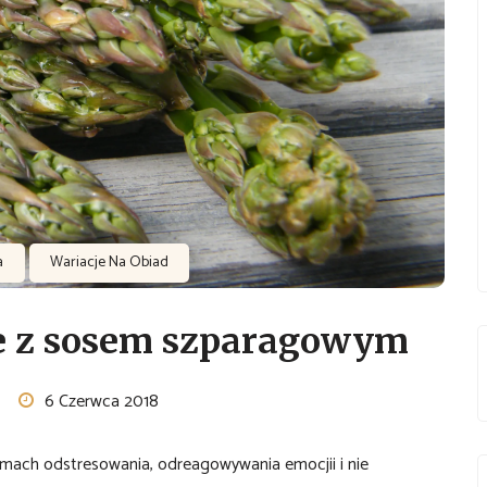
a
Wariacje Na Obiad
e z sosem szparagowym
6 Czerwca 2018
ach odstresowania, odreagowywania emocjii i nie