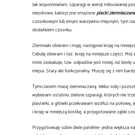
Jak wspomniałam, szparagi w wersji miksowanej p
niezdrowe, kaloryczne smażone
placki ziemniaczan
czosnkowym lub innym warzywno-mięsnym, tym raz
dodatkiem czosnku.
Ziemniaki obieram i myję, następnie kroję na mniejsz
Cebulę obieram i też kroję na mniejsze części. Mój
mnie zaskakuje, tzw. odpadów jest mniej, niż kied
mięsa. Stary ale funkcjonalny. Muszę się z nim bardzi
Tymczasem masę ziemniaczaną lekko solę i pozostaw
wybieram ostatnio zielone szparagi, których nie trze
plasterki, a główki przekrawam wzdłuż na połowę, 
i kroję w mniejszą kostkę, a przygotowane ząbki cz
Przygotowuję sobie dwie patelnie- jedna większa na