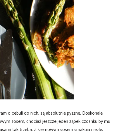
am o cebuli do nich, są absolutnie pyszne. Doskonale
gowym sosem, chociaż jeszcze jeden ząbek czosnku by mu
 Czasami tak trzeba. Z kremowym sosem smakują nieźle,