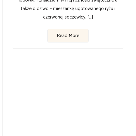
lodówki. I znalazłam w niej różności świąteczne a
także o dziwo – mieszankę ugotowanego ryżu i
czerwonej soczewicy. […]
Read More