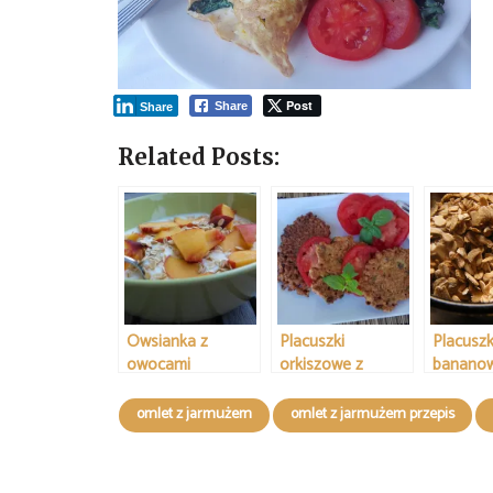
Post
Share
Share
Related Posts:
Owsianka z
Placuszki
Placuszk
owocami
orkiszowe z
banano
sokiem jabłkowym
omlet z jarmużem
omlet z jarmużem przepis