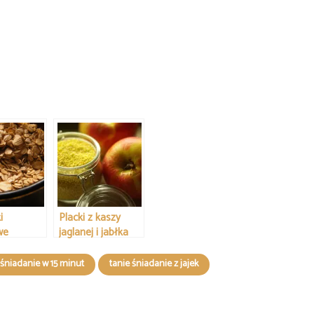
i
Placki z kaszy
we
jaglanej i jabłka
śniadanie w 15 minut
tanie śniadanie z jajek