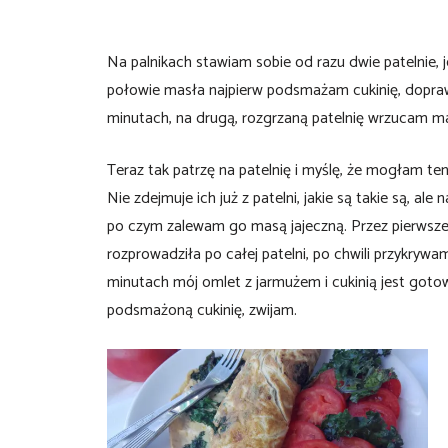
Na palnikach stawiam sobie od razu dwie patelnie, j
połowie masła najpierw podsmażam cukinię, doprawia
minutach, na drugą, rozgrzaną patelnię wrzucam mas
Teraz tak patrzę na patelnię i myślę, że mogłam te
Nie zdejmuje ich już z patelni, jakie są takie są, a
po czym zalewam go masą jajeczną. Przez pierwsze 
rozprowadziła po całej patelni, po chwili przykrywam,
minutach mój omlet z jarmużem i cukinią jest gotow
podsmażoną cukinię, zwijam.