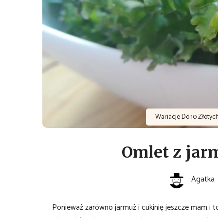
Wariacje Do 10 Złotyc
Omlet z jar
Agatka
Ponieważ zarówno jarmuż i cukinię jeszcze mam i to