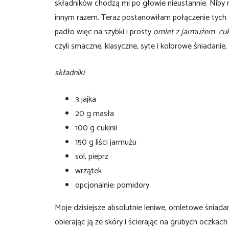
składników chodzą mi po głowie nieustannie. Niby 
innym razem. Teraz postanowiłam połączenie tych 
padło więc na szybki i prosty
omlet z jarmużem cuk
czyli smaczne, klasyczne, syte i kolorowe śniadanie,
składniki
:
3 jajka
20 g masła
100 g cukinii
150 g liści jarmużu
sól, pieprz
wrzątek
opcjonalnie: pomidory
Moje dzisiejsze absolutnie leniwe, omletowe śniada
obierając ją ze skóry i ścierając na grubych oczkach