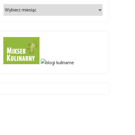
Archiwum
wpisów