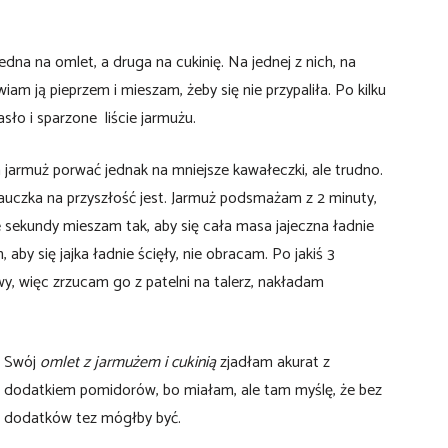
edna na omlet, a druga na cukinię. Na jednej z nich, na
m ją pieprzem i mieszam, żeby się nie przypaliła. Po kilku
ło i sparzone liście jarmużu.
n jarmuż porwać jednak na mniejsze kawałeczki, ale trudno.
le nauczka na przyszłość jest. Jarmuż podsmażam z 2 minuty,
sekundy mieszam tak, aby się cała masa jajeczna ładnie
 aby się jajka ładnie ścięły, nie obracam. Po jakiś 3
y, więc zrzucam go z patelni na talerz, nakładam
Swój
omlet z jarmużem i cukinią
zjadłam akurat z
dodatkiem pomidorów, bo miałam, ale tam myślę, że bez
dodatków tez mógłby być.