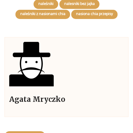
naleśniki
nalesniki bez jajka
naleśniki z nasionami chia
nasiona chia przepisy
Agata Mryczko