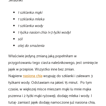
Składniki:
1 szklanka mąki
1 szklanka mleka
1 szklanka wody
1 łyżka nasion chia (+3 łyżki wody)
sól
olej do smażenia
Właściwie jedyną zmianą jaką popełniłam w
przygotowaniu tego ciasta naleśnikowego, jest ominięcie
jajek w przepisie. Wszystko inne bez zmian.
Najpierw
nasiona chia
wsypuję do szklanki i zalewam 3
łyżkami wody. Odstawiam na jakieś 15 minut. Po tym
czasie, w większej misce mieszam mąki (u mnie mąka
pszenna i 2 łyżki mąki ryżowej), dodaję mleka i wody. I
tutaj- zamiast jajek dodaję namoczone już nasiona chia,