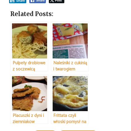
Post
Share
Share
Related Posts:
Pulpety drobiowe
Naleśniki z cukinią
z soczewicą
i twarogiem
Placuszki z dyni i
Frittata czyli
ziemniaków
włoski pomysł na
śniadanie