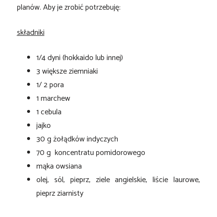
planów. Aby je zrobić potrzebuję:
składniki
1/4 dyni (hokkaido lub innej)
3 większe ziemniaki
1/ 2 pora
1 marchew
1 cebula
jajko
30 g żołądków indyczych
70 g koncentratu pomidorowego
mąka owsiana
olej, sól, pieprz, ziele angielskie, liście laurowe,
pieprz ziarnisty