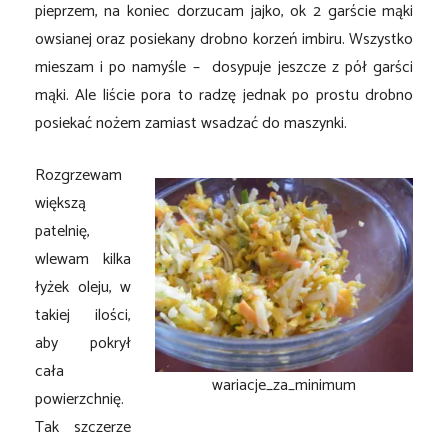
pieprzem, na koniec dorzucam jajko, ok 2 garście mąki
owsianej oraz posiekany drobno korzeń imbiru. Wszystko
mieszam i po namyśle – dosypuje jeszcze z pół garści
mąki. Ale liście pora to radzę jednak po prostu drobno
posiekać nożem zamiast wsadzać do maszynki.
Rozgrzewam
większą
patelnię,
wlewam kilka
łyżek oleju, w
takiej ilości,
aby pokrył
cała
wariacje_za_minimum
powierzchnię.
Tak szczerze