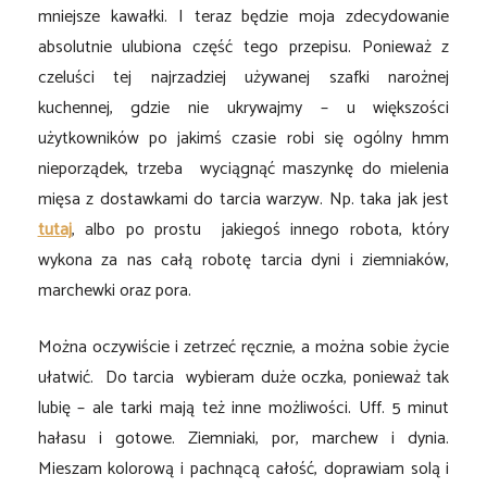
mniejsze kawałki. I teraz będzie moja zdecydowanie
absolutnie ulubiona część tego przepisu. Ponieważ z
czeluści tej najrzadziej używanej szafki narożnej
kuchennej, gdzie nie ukrywajmy – u większości
użytkowników po jakimś czasie robi się ogólny hmm
nieporządek, trzeba wyciągnąć maszynkę do mielenia
mięsa z dostawkami do tarcia warzyw. Np. taka jak jest
tutaj
, albo po prostu jakiegoś innego robota, który
wykona za nas całą robotę tarcia dyni i ziemniaków,
marchewki oraz pora.
Można oczywiście i zetrzeć ręcznie, a można sobie życie
ułatwić. Do tarcia wybieram duże oczka, ponieważ tak
lubię – ale tarki mają też inne możliwości. Uff. 5 minut
hałasu i gotowe. Ziemniaki, por, marchew i dynia.
Mieszam kolorową i pachnącą całość, doprawiam solą i