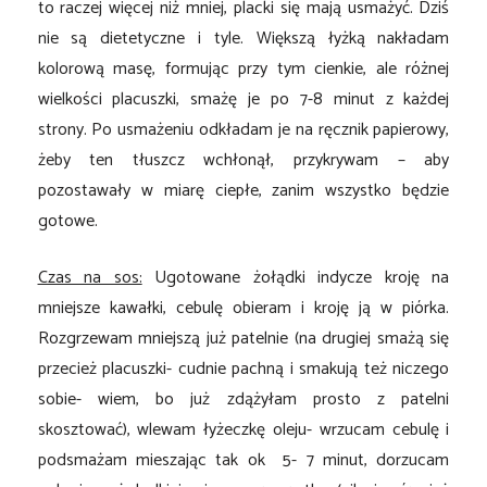
to raczej więcej niż mniej, placki się mają usmażyć. Dziś
nie są dietetyczne i tyle. Większą łyżką nakładam
kolorową masę, formując przy tym cienkie, ale różnej
wielkości placuszki, smażę je po 7-8 minut z każdej
strony. Po usmażeniu odkładam je na ręcznik papierowy,
żeby ten tłuszcz wchłonął, przykrywam – aby
pozostawały w miarę ciepłe, zanim wszystko będzie
gotowe.
Czas na sos:
Ugotowane żołądki indycze kroję na
mniejsze kawałki, cebulę obieram i kroję ją w piórka.
Rozgrzewam mniejszą już patelnie (na drugiej smażą się
przecież placuszki- cudnie pachną i smakują też niczego
sobie- wiem, bo już zdążyłam prosto z patelni
skosztować), wlewam łyżeczkę oleju- wrzucam cebulę i
podsmażam mieszając tak ok 5- 7 minut, dorzucam