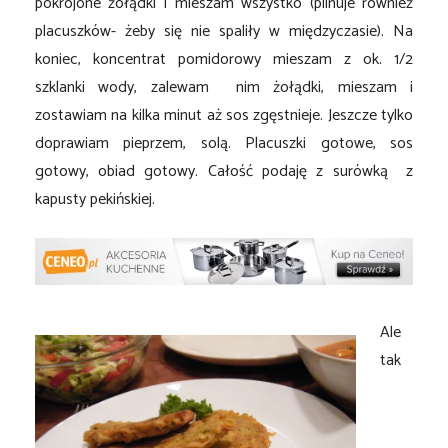
pokrojone żołądki i mieszam wszystko (pilnuje również
placuszków- żeby się nie spaliły w międzyczasie). Na
koniec, koncentrat pomidorowy mieszam z ok. 1/2
szklanki wody, zalewam nim żołądki, mieszam i
zostawiam na kilka minut aż sos zgęstnieje. Jeszcze tylko
doprawiam pieprzem, solą. Placuszki gotowe, sos
gotowy, obiad gotowy. Całość podaję z surówką z
kapusty pekińskiej.
Ale
tak