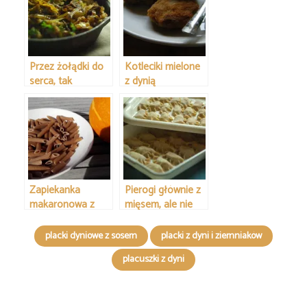
Przez żołądki do
Kotleciki mielone
serca, tak
z dynią
przynajmniej
mówią
Zapiekanka
Pierogi głównie z
makaronowa z
mięsem, ale nie
dynią
tylko
placki dyniowe z sosem
placki z dyni i ziemniaków
placuszki z dyni