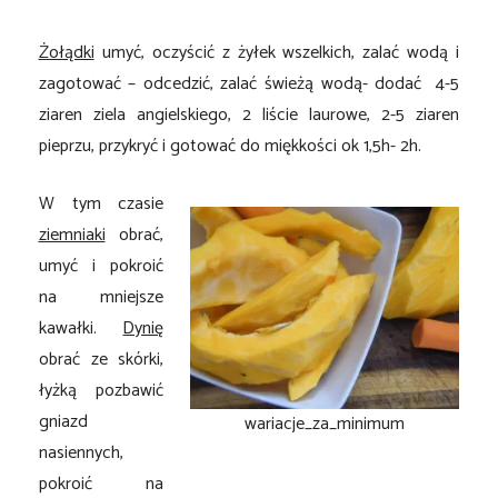
Żołądki
umyć, oczyścić z żyłek wszelkich, zalać wodą i
zagotować – odcedzić, zalać świeżą wodą- dodać 4-5
ziaren ziela angielskiego, 2 liście laurowe, 2-5 ziaren
pieprzu, przykryć i gotować do miękkości ok 1,5h- 2h.
W tym czasie
ziemniaki
obrać,
umyć i pokroić
na mniejsze
kawałki.
Dynię
obrać ze skórki,
łyżką pozbawić
gniazd
wariacje_za_minimum
nasiennych,
pokroić na