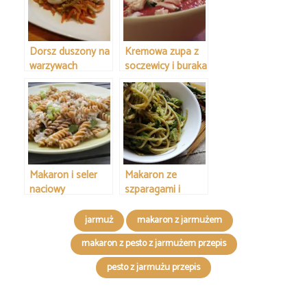
Dorsz duszony na
Kremowa zupa z
warzywach
soczewicy i buraka
Makaron i seler
Makaron ze
naciowy
szparagami i
boczkiem
jarmuż
makaron z jarmużem
makaron z pesto z jarmużem przepis
pesto z jarmużu przepis