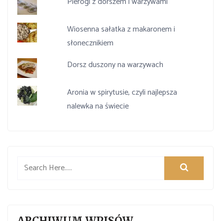
Pierogi z dorszem i warzywami
Wiosenna sałatka z makaronem i
słonecznikiem
Dorsz duszony na warzywach
Aronia w spirytusie, czyli najlepsza
nalewka na świecie
ARCHIWUM WPISÓW