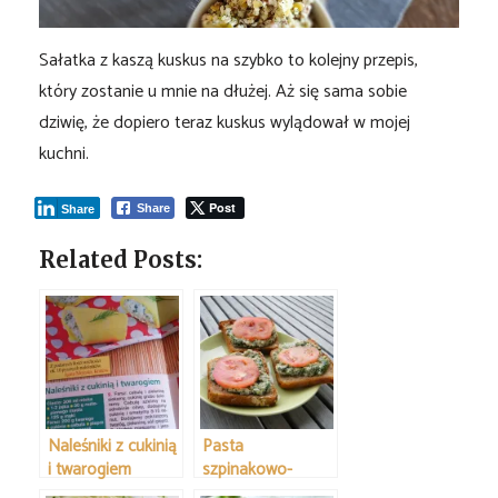
Sałatka z kaszą kuskus na szybko to kolejny przepis,
który zostanie u mnie na dłużej. Aż się sama sobie
dziwię, że dopiero teraz kuskus wylądował w mojej
kuchni.
Post
Share
Share
Related Posts:
Naleśniki z cukinią
Pasta
i twarogiem
szpinakowo-
jajeczna