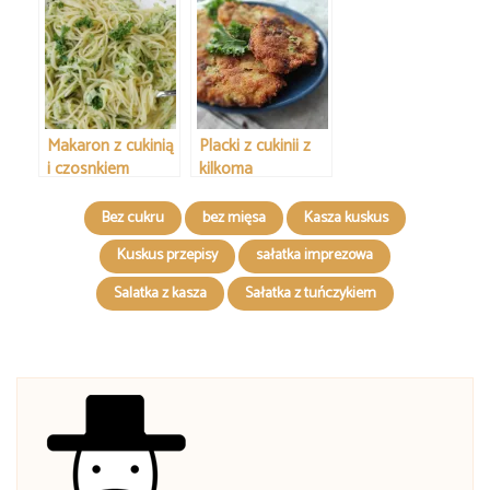
Makaron z cukinią
Placki z cukinii z
i czosnkiem
kilkoma
dodatkami
Bez cukru
bez mięsa
Kasza kuskus
Kuskus przepisy
sałatka imprezowa
Salatka z kasza
Sałatka z tuńczykiem