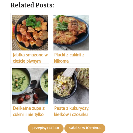
Related Posts:
Jabłka smażone w
Placki z cukinii z
cieście piwnym
kilkoma
dodatkami
Delikatna zupa z
Pasta z kukurydzy,
cukinii i nie tylko
kiełków i czosnku
przepisy na lato
sałatka w 10 minut