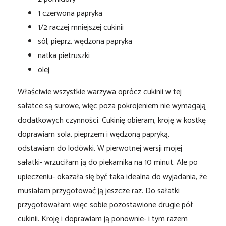
1 czerwona papryka
1/2 raczej mniejszej cukinii
sól, pieprz, wędzona papryka
natka pietruszki
olej
Właściwie wszystkie warzywa oprócz cukinii w tej
sałatce są surowe, więc poza pokrojeniem nie wymagają
dodatkowych czynności. Cukinię obieram, kroję w kostkę
doprawiam sola, pieprzem i wędzoną papryką,
odstawiam do lodówki. W pierwotnej wersji mojej
sałatki- wrzuciłam ją do piekarnika na 10 minut. Ale po
upieczeniu- okazała się być taka idealna do wyjadania, że
musiałam przygotować ją jeszcze raz. Do sałatki
przygotowałam więc sobie pozostawione drugie pół
cukinii. Kroję i doprawiam ją ponownie- i tym razem