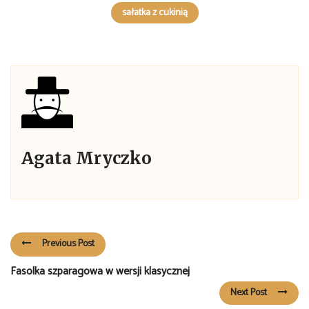
sałatka z cukinią
Agata Mryczko
Previous Post
Fasolka szparagowa w wersji klasycznej
Next Post