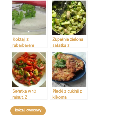
Koktajl z
Zupełnie zielona
rabarbarem
sałatka z
dodatkiem bobu
Sałatka w 10
Placki z cukinii z
minut. Z
kilkoma
pomidorami,
dodatkami
czerwoną papryką
koktajl owocowy
i cukinią