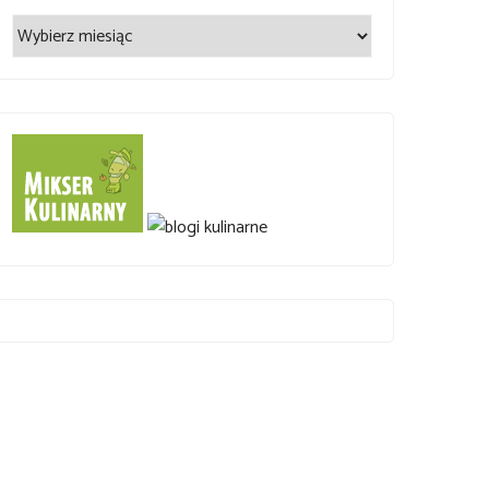
Archiwum
wpisów