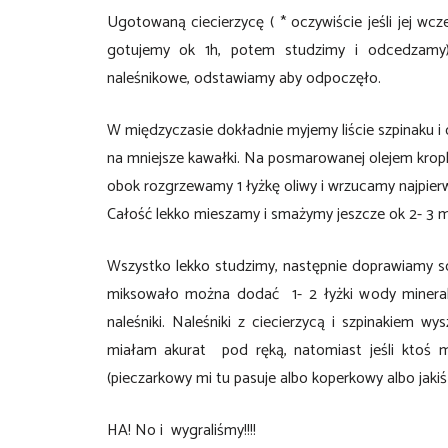
Ugotowaną ciecierzycę ( * oczywiście jeśli jej wc
gotujemy ok 1h, potem studzimy i odcedzamy)
naleśnikowe, odstawiamy aby odpoczęło.
W międzyczasie dokładnie myjemy liście szpinaku i 
na mniejsze kawałki. Na posmarowanej olejem kroplą
obok rozgrzewamy 1 łyżkę oliwy i wrzucamy najpierw
Całość lekko mieszamy i smażymy jeszcze ok 2- 3 m
Wszystko lekko studzimy, następnie doprawiamy sol
miksowało można dodać 1- 2 łyżki wody minera
naleśniki. Naleśniki z ciecierzycą i szpinakiem w
miałam akurat pod ręką, natomiast jeśli kto
(pieczarkowy mi tu pasuje albo koperkowy albo jakiś 
HA! No i wygraliśmy!!!!