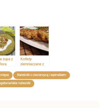
 zupa z
Kotlety
fiora
ziemniaczane z
dynią
z mięsa
Naleśniki z ciecierzycą i szpinakiem
getariańskie nalesniki