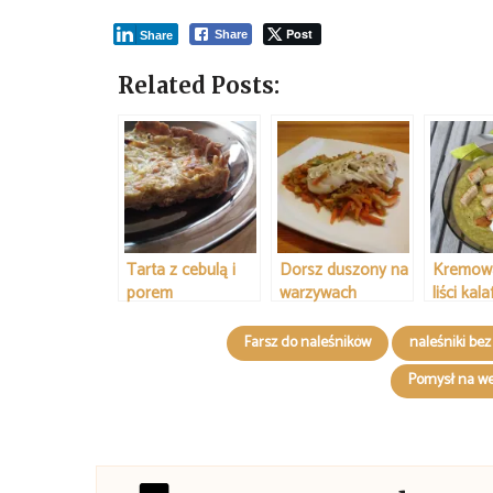
Post
Share
Share
Related Posts:
Tarta z cebulą i
Dorsz duszony na
Kremowa
porem
warzywach
liści kala
Farsz do naleśników
naleśniki be
Pomysł na we