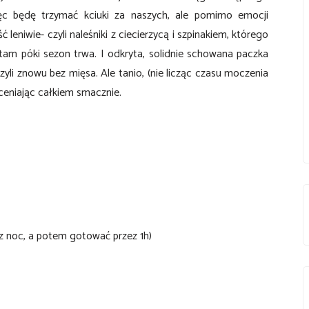
ięc będę trzymać kciuki za naszych, ale pomimo emocji
ć leniwie- czyli
naleśniki z ciecierzycą i szpinakiem, którego
tam póki sezon trwa. I odkryta, solidnie schowana paczka
yli znowu bez mięsa. Ale tanio, (nie licząc czasu moczenia
oceniając całkiem smacznie.
ez noc, a potem gotować przez 1h)