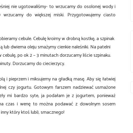
ześniej nie ugotowaliśmy- to wrzucamy do osolonej wody i
 wrzucamy do większej miski. Przygotowujemy ciasto
obieramy cebule. Cebulę kroimy w drobną kostkę, a szpinak
 lub dwiema oleju smażymy cienkie naleśniki. Na patelni
 cebulę, po ok 2 – 3 minutach dorzucamy liście szpinaku.
inuty. Dorzucamy do ciecierzycy.
ą i pieprzem i miksujemy na gładką masę. Aby się łatwiej
lnej czy jogurtu. Gotowym farszem nadziewać usmażone
yszły mi bardzo syte, ja podałam je z jogurtem, ponieważ
ś ma czas i wenę to można podawać z dowolnym sosem
inny który ktoś lubi), smacznego!