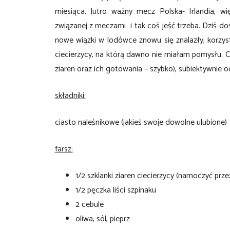
miesiąca. Jutro ważny mecz Polska- Irlandia, w
związanej z meczami i tak coś jeść trzeba. Dziś doś
nowe wiązki w lodówce znowu się znalazły, korzys
ciecierzycy, na którą dawno nie miałam pomysłu. Cz
ziaren oraz ich gotowania – szybko), subiektywnie 
składniki:
ciasto naleśnikowe (jakieś swoje dowolne ulubione)
farsz:
1/2 szklanki ziaren ciecierzycy (namoczyć prz
1/2 pęczka liści szpinaku
2 cebule
oliwa, sól, pieprz