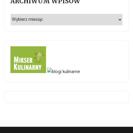
ARCHIWUM WPISÓW
Archiwum
wpisów