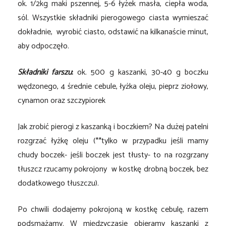
ok. 1/2kg maki pszennej, 5-6 łyżek masła, ciepła woda,
sól. Wszystkie składniki pierogowego ciasta wymieszać
dokładnie, wyrobić ciasto, odstawić na kilkanaście minut,
aby odpoczęło.
Składniki farszu
:
ok. 500 g kaszanki, 30-40 g boczku
wędzonego, 4 średnie cebule, łyżka oleju, pieprz ziołowy,
cynamon oraz szczypiorek
Jak zrobić pierogi z kaszanką i boczkiem? Na dużej patelni
rozgrzać łyżkę oleju (**tylko w przypadku jeśli mamy
chudy boczek- jeśli boczek jest tłusty- to na rozgrzany
tłuszcz rzucamy pokrojony w kostkę drobną boczek, bez
dodatkowego tłuszczu).
Po chwili dodajemy pokrojoną w kostkę cebulę, razem
podsmażamy. W międzyczasie obieramy kaszanki z