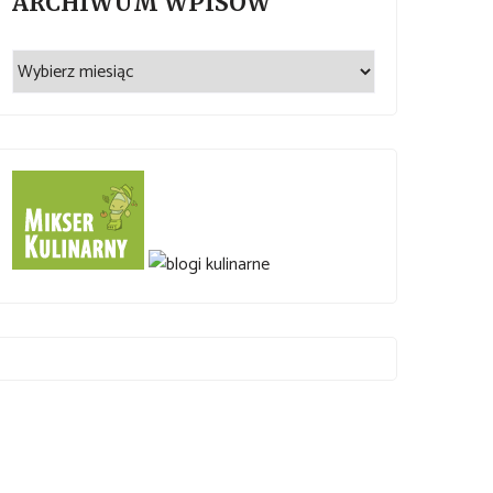
ARCHIWUM WPISÓW
Archiwum
wpisów