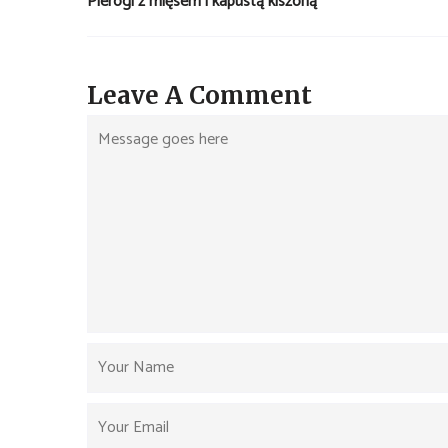
Pierogi z mięsem i kapustą kiszoną
Leave A Comment