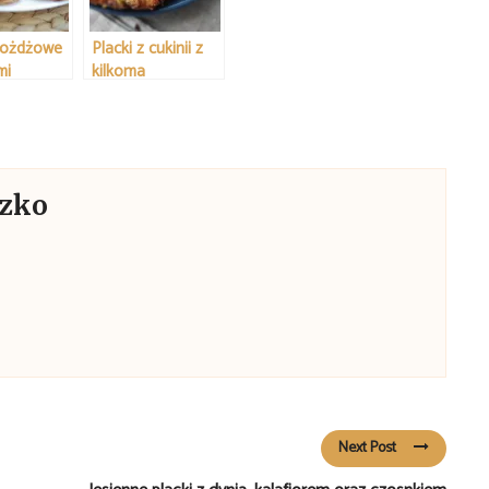
drożdżowe
Placki z cukinii z
mi
kilkoma
dodatkami
czko
Next Post