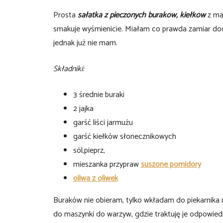
Prosta
sałatka z pieczonych buraków, kiełków
z ma
smakuje wyśmienicie. Miałam co prawda zamiar doda
jednak już nie mam.
Składniki:
3 średnie buraki
2 jajka
garść liści jarmużu
garść kiełków słonecznikowych
sól,pieprz,
mieszanka przypraw
suszone pomidory
oliwa z oliwek
Buraków nie obieram, tylko wkładam do piekarnika 
do maszynki do warzyw, gdzie traktuję je odpowied