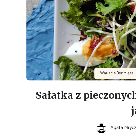
Wariacje Bez Mięsa
Sałatka z pieczonyc
j
Agata Mryc