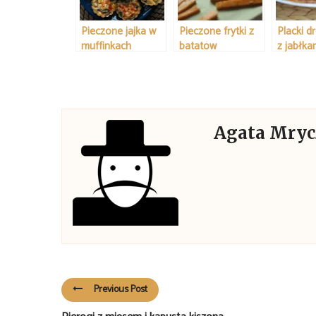
Pieczone jajka w
Pieczone frytki z
Placki 
muffinkach
batatów
z jabłka
Agata Mry
Previous Post