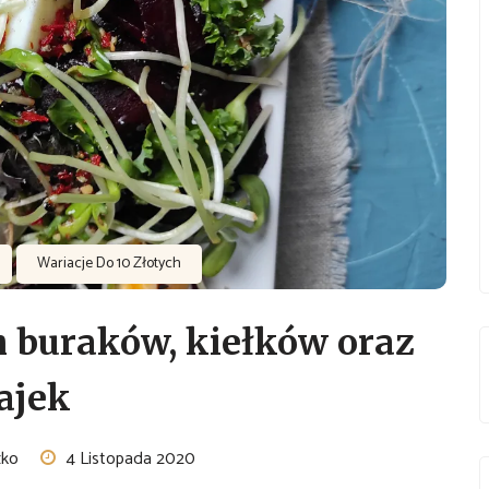
Wariacje Do 10 Złotych
h buraków, kiełków oraz
ajek
zko
4 Listopada 2020