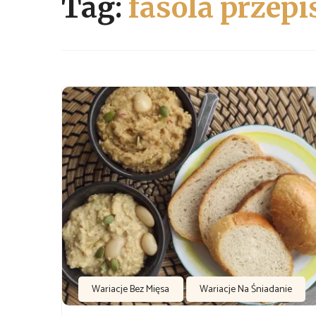
Tag:
fasola przepi
Wariacje Bez Mięsa
Wariacje Na Śniadanie