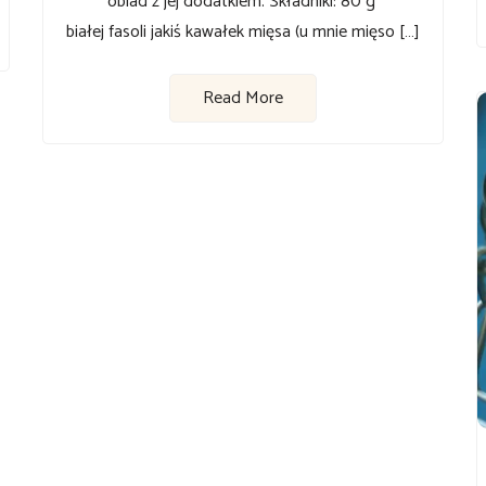
obiad z jej dodatkiem. Składniki: 80 g
białej fasoli jakiś kawałek mięsa (u mnie mięso […]
Read More