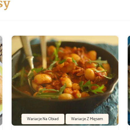
sy
Wariacje Na Obiad
Wariacje Z Mięsem