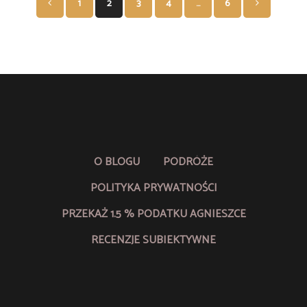
1
2
3
4
…
6
po
wpisach
O BLOGU
PODRÓŻE
POLITYKA PRYWATNOŚCI
PRZEKAŻ 1.5 % PODATKU AGNIESZCE
RECENZJE SUBIEKTYWNE