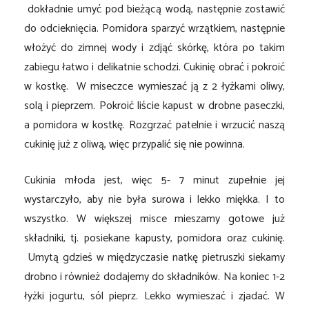
dokładnie umyć pod bieżącą wodą, następnie zostawić
do odcieknięcia. Pomidora sparzyć wrzątkiem, następnie
włożyć do zimnej wody i zdjąć skórkę, która po takim
zabiegu łatwo i delikatnie schodzi. Cukinię obrać i pokroić
w kostkę. W miseczce wymieszać ją z 2 łyżkami oliwy,
solą i pieprzem. Pokroić liście kapust w drobne paseczki,
a pomidora w kostkę. Rozgrzać patelnie i wrzucić naszą
cukinię już z oliwą, więc przypalić się nie powinna.
Cukinia młoda jest, więc 5- 7 minut zupełnie jej
wystarczyło, aby nie była surowa i lekko miękka. I to
wszystko. W większej misce mieszamy gotowe już
składniki, tj. posiekane kapusty, pomidora oraz cukinię.
Umytą gdzieś w międzyczasie natkę pietruszki siekamy
drobno i również dodajemy do składników. Na koniec 1-2
łyżki jogurtu, sól pieprz. Lekko wymieszać i zjadać. W