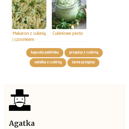
Makaron z cukinią
Cukiniowe pesto
i czosnkiem
kapusta pekińska
przepisy z cukinią
sałatka z cukinią
tanie przepisy
Agatka