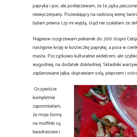
papryka i por, ale podejrzewam, że te
jajka pieczon
niewyczerpany. Pozwalający na radosną wenę twórcz
byłam pewna czy mi wyjdą, stąd nie szalałam ze sk
Najpierw rozgrzewam piekarnik do 200 stopni Celsj
następnie kroję w kosteczkę paprykę, a pora w cien
masła. Początkowo kulturalnie widelcem, ale szybko
wygodniej, na dodatek dokładniej. Składniki warzy
zaplanowane jajka, doprawiam solą, pieprzem i ost
Oczywiście
kompletnie
zapomniałam,
że moje formy
na muffinki są
kwadratowe i