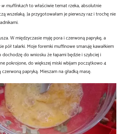
e w muffinkach
to właściwie temat rzeka, absolutnie
ą wszelaką. Ja przygotowałam je pierwszy raz i trochę nie
ładnikami.
usza. W międzyczasie myję pora i czerwoną paprykę, a
kie pół talarki. Moje foremki muffinowe smaruję kawałkiem
 dochodzę do wniosku że łapami będzie i szybciej i
wne pokrojone, do większej miski wbijam początkowo 4
rą czerwoną papryką. Mieszam na gładką masę.