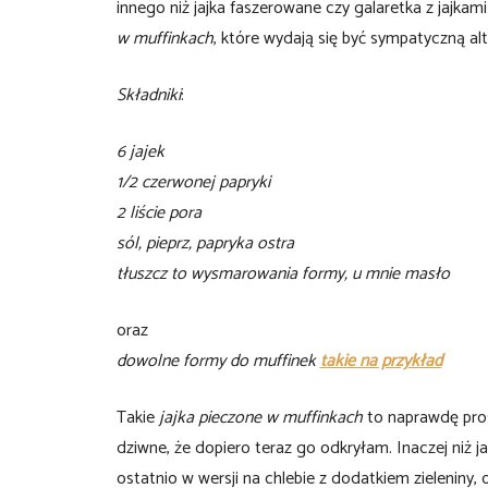
innego niż jajka faszerowane czy galaretka z jajka
w muffinkach
, które wydają się być sympatyczną a
Składniki
:
6 jajek
1/2 czerwonej papryki
2 liście pora
sól, pieprz, papryka ostra
tłuszcz to wysmarowania formy, u mnie masło
oraz
dowolne formy do muffinek
takie na przykład
Takie
jajka pieczone w muffinkach
to naprawdę pros
dziwne, że dopiero teraz go odkryłam. Inaczej niż j
ostatnio w wersji na chlebie z dodatkiem zieleniny, 