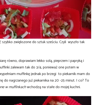
 szybko zwiększone do sztuk sześciu. Czyli wyszło tak
rę równo, doprawiam lekko solą, pieprzem i papryką i
muffinki zalewam tak do 3/4, ponieważ one potem w
 wypełniam muffinkę jednak po brzegi to piekarnik mam do
hę do nagrzanego już piekarnika na 20 -25 minut. I co? To
one w muffinkach
wchodzą na stałe do mojej kuchni.