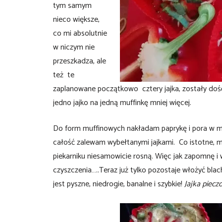
tym samym
nieco większe,
co mi absolutnie
w niczym nie
przeszkadza, ale
też te
zaplanowane początkowo cztery jajka, zostały dość
jedno jajko na jedną muffinkę mniej więcej.
Do form muffinowych nakładam paprykę i pora w mia
całość zalewam wybełtanymi jajkami. Co istotne, 
piekarniku niesamowicie rosną. Więc jak zapomnę i
czyszczenia…..Teraz już tylko pozostaje włożyć blac
jest pyszne, niedrogie, banalne i szybkie!
Jajka piecz