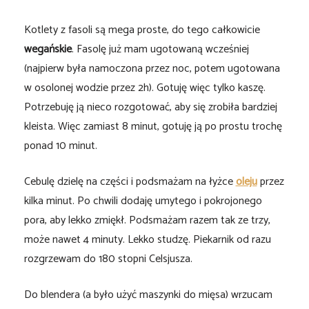
Kotlety z fasoli są mega proste, do tego całkowicie
wegańskie
. Fasolę już mam ugotowaną wcześniej
(najpierw była namoczona przez noc, potem ugotowana
w osolonej wodzie przez 2h). Gotuję więc tylko kaszę.
Potrzebuję ją nieco rozgotować, aby się zrobiła bardziej
kleista. Więc zamiast 8 minut, gotuję ją po prostu trochę
ponad 10 minut.
Cebulę dzielę na części i podsmażam na łyżce
oleju
przez
kilka minut. Po chwili dodaję umytego i pokrojonego
pora, aby lekko zmiękł. Podsmażam razem tak ze trzy,
może nawet 4 minuty. Lekko studzę. Piekarnik od razu
rozgrzewam do 180 stopni Celsjusza.
Do blendera (a było użyć maszynki do mięsa) wrzucam