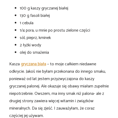
100 g kaszy gryczanej białej
130 g fasoli białej
1 cebula
1/4 pora, u mnie po prostu zielone części
sól, pieprz, kminek
2 łyżki wody
olej do smażenia
Kasza
gryczana biała
– to moje całkiem niedawne
odkrycie. Jakoś nie byłam przekonana do innego smaku,
ponieważ od lat jestem przyzwyczajona do kaszy
gryczanej palonej. Ale okazuje się obawy miałam zupełnie
niepotrzebnie. Owszem, ma inny smak niż palona- ale z
drugiej strony zawiera więcej witamin i związków
mineralnych. Da się zjeść. I zauważyłam, że coraz
częściej jej używam.