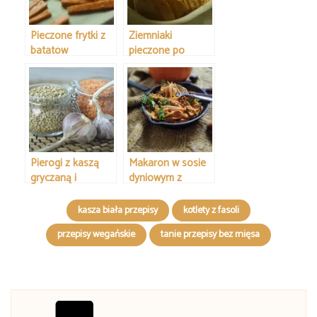
Pieczone frytki z
Ziemniaki
batatów
pieczone po
szwedzku
Pierogi z kaszą
Makaron w sosie
gryczaną i
dyniowym z
soczewicą
kawałkami tofu
czerwoną
kasza biała przepisy
kotlety z fasoli
przepisy wegańskie
tanie przepisy bez mięsa