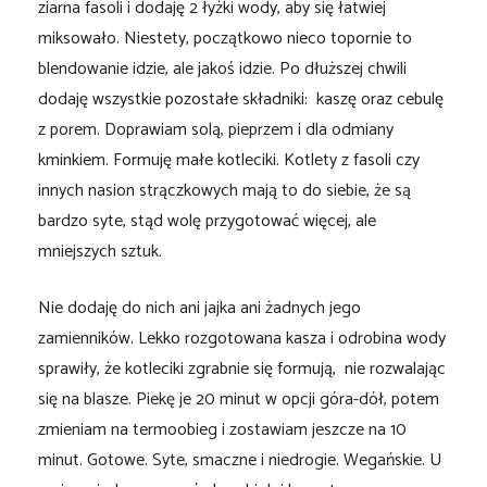
ziarna fasoli i dodaję 2 łyżki wody, aby się łatwiej
miksowało. Niestety, początkowo nieco topornie to
blendowanie idzie, ale jakoś idzie. Po dłuższej chwili
dodaję wszystkie pozostałe składniki: kaszę oraz cebulę
z porem. Doprawiam solą, pieprzem i dla odmiany
kminkiem. Formuję małe kotleciki. Kotlety z fasoli czy
innych nasion strączkowych mają to do siebie, że są
bardzo syte, stąd wolę przygotować więcej, ale
mniejszych sztuk.
Nie dodaję do nich ani jajka ani żadnych jego
zamienników. Lekko rozgotowana kasza i odrobina wody
sprawiły, że kotleciki zgrabnie się formują, nie rozwalając
się na blasze. Piekę je 20 minut w opcji góra-dół, potem
zmieniam na termoobieg i zostawiam jeszcze na 10
minut. Gotowe. Syte, smaczne i niedrogie. Wegańskie. U