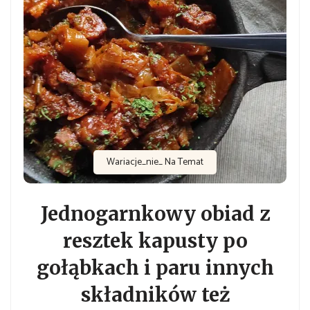
Wariacje_nie_ Na Temat
Jednogarnkowy obiad z
resztek kapusty po
gołąbkach i paru innych
składników też