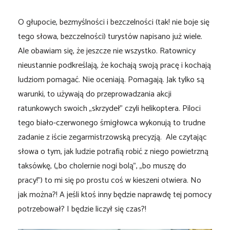
O głupocie, bezmyślności i bezczelności (tak! nie boje się
tego słowa, bezczelności) turystów napisano już wiele.
Ale obawiam się, że jeszcze nie wszystko. Ratownicy
nieustannie podkreślają, że kochają swoją pracę i kochają
ludziom pomagać. Nie oceniają. Pomagają. Jak tylko są
warunki, to używają do przeprowadzania akcji
ratunkowych swoich „skrzydeł” czyli helikoptera. Piloci
tego biało-czerwonego śmigłowca wykonują to trudne
zadanie z iście zegarmistrzowską precyzją. Ale czytając
słowa o tym, jak ludzie potrafią robić z niego powietrzną
taksówkę, („bo cholernie nogi bolą”, „bo muszę do
pracy!”) to mi się po prostu coś w kieszeni otwiera. No
jak można?! A jeśli ktoś inny będzie naprawdę tej pomocy
potrzebował? I będzie liczył się czas?!