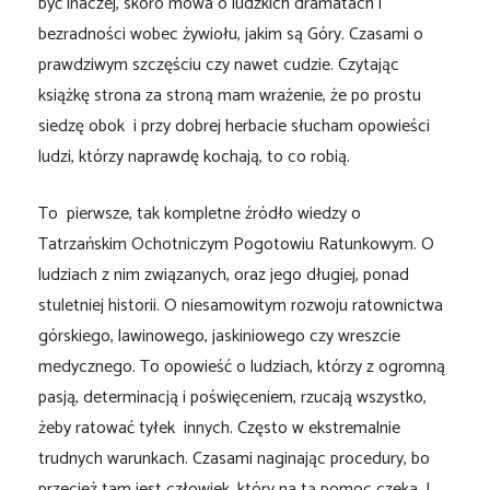
być inaczej, skoro mowa o ludzkich dramatach i
bezradności wobec żywiołu, jakim są Góry. Czasami o
prawdziwym szczęściu czy nawet cudzie. Czytając
książkę strona za stroną mam wrażenie, że po prostu
siedzę obok i przy dobrej herbacie słucham opowieści
ludzi, którzy naprawdę kochają, to co robią.
To pierwsze, tak kompletne źródło wiedzy o
Tatrzańskim Ochotniczym Pogotowiu Ratunkowym. O
ludziach z nim związanych, oraz jego długiej, ponad
stuletniej historii. O niesamowitym rozwoju ratownictwa
górskiego, lawinowego, jaskiniowego czy wreszcie
medycznego. To opowieść o ludziach, którzy z ogromną
pasją, determinacją i poświęceniem, rzucają wszystko,
żeby ratować tyłek innych. Często w ekstremalnie
trudnych warunkach. Czasami naginając procedury, bo
przecież tam jest człowiek, który na tą pomoc czeka. I