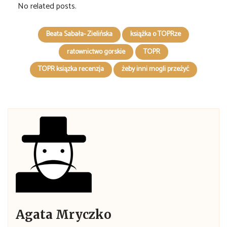
No related posts.
Beata Sabała- Zielińska
książka o TOPRze
ratownictwo górskie
TOPR
TOPR ksiązka recenzja
żeby inni mogli przeżyć
Agata Mryczko