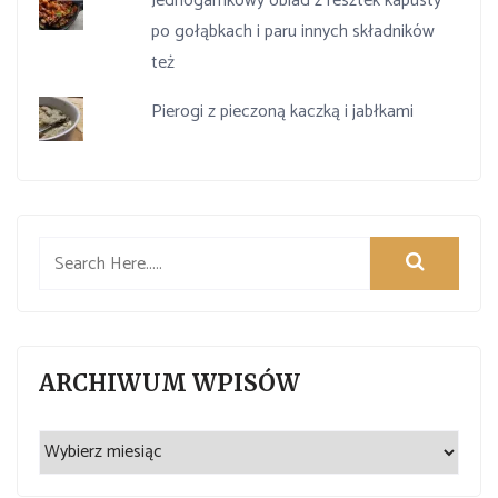
Jednogarnkowy obiad z resztek kapusty
po gołąbkach i paru innych składników
też
Pierogi z pieczoną kaczką i jabłkami
ARCHIWUM WPISÓW
Archiwum
wpisów