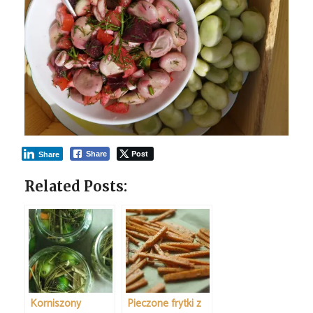
Post
Share
Share
Related Posts:
Korniszony
Pieczone frytki z